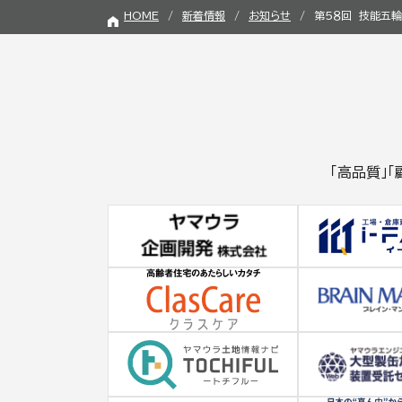
HOME
新着情報
お知らせ
第５８回 技能五
「高品質」