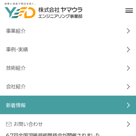
事業紹介
新着情
お知ら
第６７回 全国溶接技術競技会 出
HOME
報
せ
場！
事例・実績
2022/09/27
お知らせ
第６７回 全国溶接技術競
技術紹介
技会 出場！
会社紹介
新着情報
お問い合わせ
2022年9月24日（土）青森県立青森工業高等学校にて第
67回全国溶接技術競技会が開催されました。