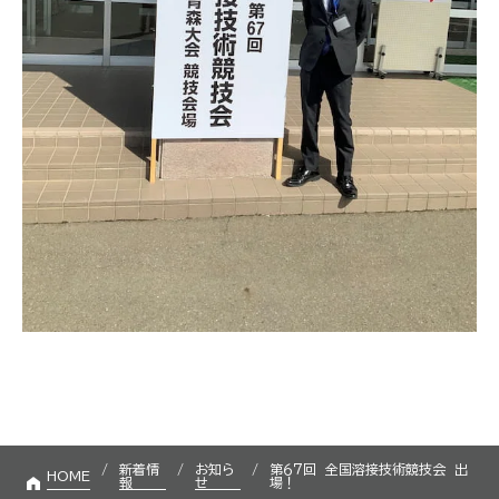
新着情
お知ら
第６７回 全国溶接技術競技会 出
HOME
報
せ
場！