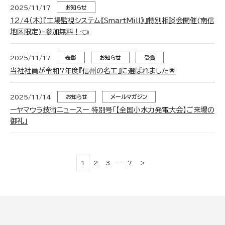
2025/11/17
お知らせ
12/4（木）『工場監視システム《SmartMill》』特別相談会開催(南信
地区限定)-参加無料！👈️
2025/11/17
表彰
お知らせ
受賞
当社社員が令和７年度『信州の名工』に選ばれました🌟
2025/11/14
お知らせ
メールマガジン
ーヤマウラ技術ニュースー 特別号「【全国小水力発電大会】ご来場の
御礼」
1
2
3
…
7
>