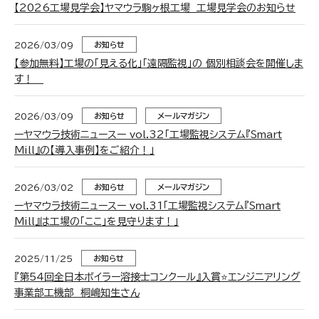
【2026工場見学会】ヤマウラ駒ヶ根工場 工場見学会のお知らせ
2026/03/09
お知らせ
【参加無料】工場の「見える化」「遠隔監視」の 個別相談会を開催しま
す！
2026/03/09
お知らせ
メールマガジン
ーヤマウラ技術ニュースー vol.32「工場監視システム『Smart
Mill』の【導入事例】をご紹介！」
2026/03/02
お知らせ
メールマガジン
ーヤマウラ技術ニュースー vol.31「工場監視システム『Smart
Mill』は工場の「ここ」を見守ります！」
2025/11/25
お知らせ
『第54回全日本ボイラー溶接士コンクール』入賞⭐️エンジニアリング
事業部工機部 桐嶋知生さん